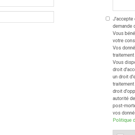
J'accepte
demande de
Vous bénéf
votre con
Vos donnée
traitement
Vous dispo
droit d'acc
un droit d'
traitement 
droit d'op
autorité de
post-morte
vos donnée
Politique d