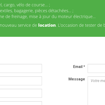
el, cargo, vélo de course… ;
textiles, bagagerie, pièces détachées… ;
me de freinage, mise à jour du moteur électrique…
e nouveau service de
location
. L’occasion de tester de 
Email
*
Message