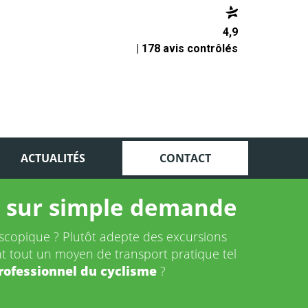
4,9
| 178 avis contrôlés
ACTUALITÉS
CONTACT
is sur simple demande
scopique ? Plutôt adepte des excursions
nt tout un moyen de transport pratique tel
rofessionnel du cyclisme
?