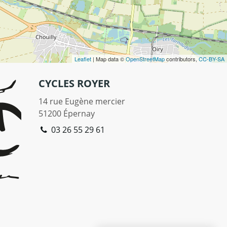
Leaflet
| Map data ©
OpenStreetMap
contributors,
CC-BY-SA
CYCLES ROYER
14 rue Eugène mercier
51200
Épernay
03 26 55 29 61