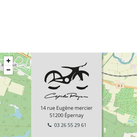
+
−
14 rue Eugène mercier
51200
Épernay
03 26 55 29 61