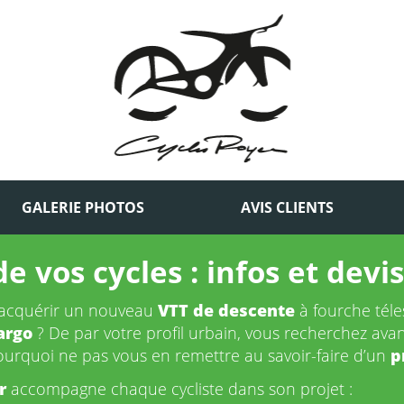
GALERIE PHOTOS
AVIS CLIENTS
de vos cycles : infos et dev
z acquérir un nouveau
VTT de descente
à fourche téle
argo
? De par votre profil urbain, vous recherchez ava
urquoi ne pas vous en remettre au savoir-faire d’un
p
r
accompagne chaque cycliste dans son projet :