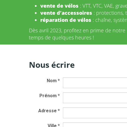
vente de vélos
: VTT, VTC, VAE, grav
vente d’accessoires
: protections, 
réparation de vélos
: chaîne, systè
Dès avril 2023, profitez en prime de notr
temps de quelques heures !
Nous écrire
Nom
*
Prénom
*
Adresse
*
Ville
*