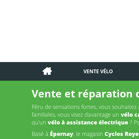
VENTE VÉLO
Vente et réparation 
Féru de sensations fortes, vous souhaite
familiales, vous visez davantage un
vélo c
qu’un
vélo à assistance électrique
? Po
Basé à
Épernay
, le magasin
Cycles Roye